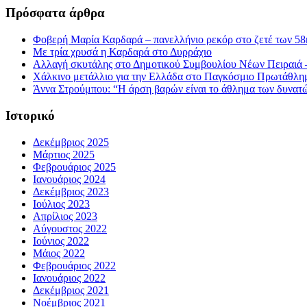
Πρόσφατα άρθρα
Φοβερή Μαρία Καρδαρά – πανελλήνιο ρεκόρ στο ζετέ των 58κ
Με τρία χρυσά η Καρδαρά στο Δυρράχιο
Αλλαγή σκυτάλης στο Δημοτικού Συμβουλίου Νέων Πειραιά 
Χάλκινο μετάλλιο για την Ελλάδα στο Παγκόσμιο Πρωτάθλη
Άννα Στρούμπου: “Η άρση βαρών είναι το άθλημα των δυνατ
Ιστορικό
Δεκέμβριος 2025
Μάρτιος 2025
Φεβρουάριος 2025
Ιανουάριος 2024
Δεκέμβριος 2023
Ιούλιος 2023
Απρίλιος 2023
Αύγουστος 2022
Ιούνιος 2022
Μάιος 2022
Φεβρουάριος 2022
Ιανουάριος 2022
Δεκέμβριος 2021
Νοέμβριος 2021