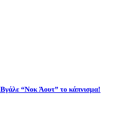
Βγάλε “Νοκ Άουτ” το κάπνισμα!