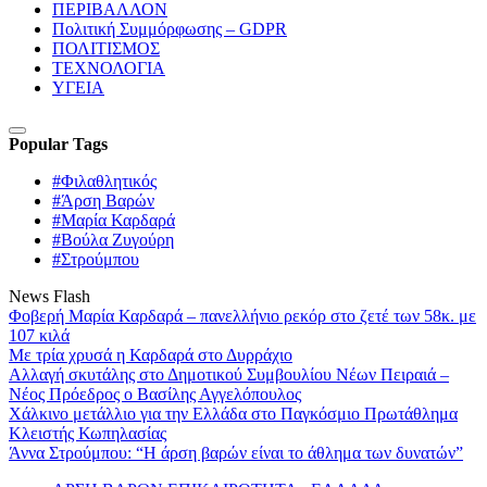
ΠΕΡΙΒΑΛΛΟΝ
Πολιτική Συμμόρφωσης – GDPR
ΠΟΛΙΤΙΣΜΟΣ
ΤΕΧΝΟΛΟΓΙΑ
ΥΓΕΙΑ
Popular Tags
#Φιλαθλητικός
#Άρση Βαρών
#Μαρία Καρδαρά
#Βούλα Ζυγούρη
#Στρούμπου
News Flash
Φοβερή Μαρία Καρδαρά – πανελλήνιο ρεκόρ στο ζετέ των 58κ. με
107 κιλά
Με τρία χρυσά η Καρδαρά στο Δυρράχιο
Αλλαγή σκυτάλης στο Δημοτικού Συμβουλίου Νέων Πειραιά –
Νέος Πρόεδρος ο Βασίλης Αγγελόπουλος
Χάλκινο μετάλλιο για την Ελλάδα στο Παγκόσμιο Πρωτάθλημα
Κλειστής Κωπηλασίας
Άννα Στρούμπου: “Η άρση βαρών είναι το άθλημα των δυνατών”