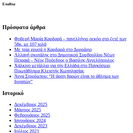
Επαθλα
Πρόσφατα άρθρα
Φοβερή Μαρία Καρδαρά – πανελλήνιο ρεκόρ στο ζετέ των
58κ. με 107 κιλά
Με τρία χρυσά η Καρδαρά στο Δυρράχιο
Αλλαγή σκυτάλης στο Δημοτικού Συμβουλίου Νέων
Πειραιά – Νέος Πρόεδρος ο Βασίλης Αγγελόπουλος
Χάλκινο μετάλλιο για την Ελλάδα στο Παγκόσμιο
Πρωτάθλημα Κλειστής Κωπηλασίας
Άννα Στρούμπου: “Η άρση βαρών είναι το άθλημα των
δυνατών”
Ιστορικό
Δεκέμβριος 2025
Μάρτιος 2025
Φεβρουάριος 2025
Ιανουάριος 2024
Δεκέμβριος 2023
Ιούλιος 2023