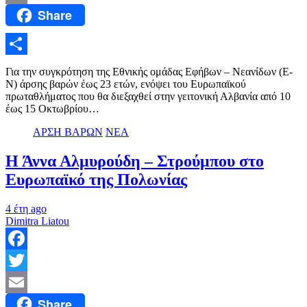
Share
Email
Μοιραστείτε
Για την συγκρότηση της Εθνικής ομάδας Εφήβων – Νεανίδων (Ε-
Ν) άρσης βαρών έως 23 ετών, ενόψει του Ευρωπαϊκού
πρωταθλήματος που θα διεξαχθεί στην γειτονική Αλβανία από 10
έως 15 Οκτωβρίου…
ΑΡΣΗ ΒΑΡΩΝ
ΝΕΑ
Η Άννα Αλμυρούδη – Στρούμπου στο
Ευρωπαϊκό της Πολωνίας
4 έτη ago
Dimitra Liatou
Facebook
Twitter
Share
Email