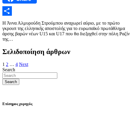
Μοιραστείτε
Η Άννα Αλμυρούδη Στρούμπου αναχωρεί αύριο, με το πρώτο
γκρουπ της ελληνικής αποστολής για το ευρωπαϊκό πρωτάθλημα
άρσης βαρών νέων U15 και U17 που θα διεξαχθεί στην πόλη Ραζίν
της…
Σελιδοποίηση άρθρων
1
2
…
4
Next
Search
Search
Επίσημος χορηγός