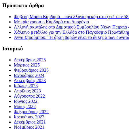
Πρόσφατα άρθρα
Φοβερή Μαρία Καρδαρά – πανελλήνιο ρεκόρ στο ζετέ των 58κ
Με τρία χρυσά η Καρδαρά στο Δυρράχιο
Αλλαγή σκυτάλης στο Δημοτικού Συμβουλίου Νέων Πειραιά 
Χάλκινο μετάλλιο για την Ελλάδα στο Παγκόσμιο Πρωτάθλη
Άννα Στρούμπου: “Η άρση βαρών είναι το άθλημα των δυνατ
Ιστορικό
Δεκέμβριος 2025
Μάρτιος 2025
Φεβρουάριος 2025
Ιανουάριος 2024
Δεκέμβριος 2023
Ιούλιος 2023
Απρίλιος 2023
Αύγουστος 2022
Ιούνιος 2022
Μάιος 2022
Φεβρουάριος 2022
Ιανουάριος 2022
Δεκέμβριος 2021
Νοέμβριος 2021