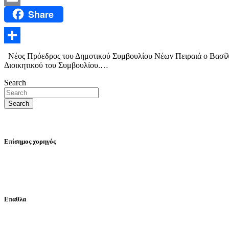
Share
Email
Μοιραστείτε
Νέος Πρόεδρος του Δημοτικού Συμβουλίου Νέων Πειραιά ο Βασίλη
Διοικητικού του Συμβουλίου.…
Search
Search
Επίσημος χορηγός
Επαθλα