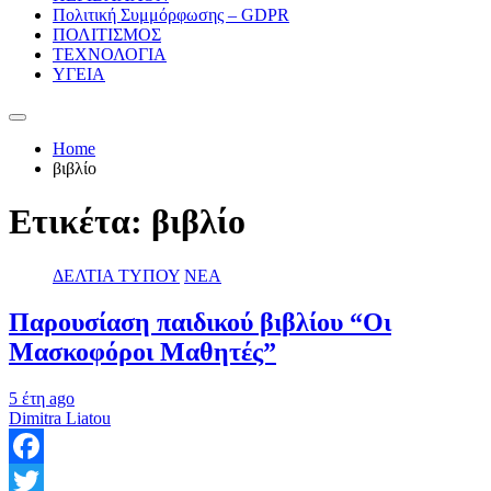
Πολιτική Συμμόρφωσης – GDPR
ΠΟΛΙΤΙΣΜΟΣ
ΤΕΧΝΟΛΟΓΙΑ
ΥΓΕΙΑ
Home
βιβλίο
Ετικέτα:
βιβλίο
ΔΕΛΤΙΑ ΤΥΠΟΥ
ΝΕΑ
Παρουσίαση παιδικού βιβλίου “Οι
Μασκοφόροι Μαθητές”
5 έτη ago
Dimitra Liatou
Facebook