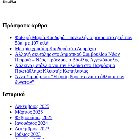
Επαθλα
Πρόσφατα άρθρα
Φοβερή Μαρία Καρδαρά – πανελλήνιο ρεκόρ στο ζετέ των
58κ. με 107 κιλά
Με τρία χρυσά η Καρδαρά στο Δυρράχιο
Αλλαγή σκυτάλης στο Δημοτικού Συμβουλίου Νέων
Πειραιά – Νέος Πρόεδρος ο Βασίλης Αγγελόπουλος
Χάλκινο μετάλλιο για την Ελλάδα στο Παγκόσμιο
Πρωτάθλημα Κλειστής Κωπηλασίας
Άννα Στρούμπου: “Η άρση βαρών είναι το άθλημα των
δυνατών”
Ιστορικό
Δεκέμβριος 2025
Μάρτιος 2025
Φεβρουάριος 2025
Ιανουάριος 2024
Δεκέμβριος 2023
Ιούλιος 2023