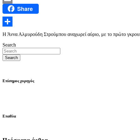
Share
Email
Μοιραστείτε
Η Άννα Αλμυρούδη Στρούμπου αναχωρεί αύριο, με το πρώτο γκρουπ
Search
Search
Επίσημος χορηγός
Επαθλα