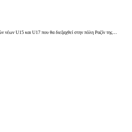
ν νέων U15 και U17 που θα διεξαχθεί στην πόλη Ραζίν της…