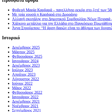
Πρόσφατα άρθρα
Φοβερή Μαρία Καρδαρά – πανελλήνιο ρεκόρ στο ζετέ των 58κ
Με τρία χρυσά η Καρδαρά στο Δυρράχιο
Αλλαγή σκυτάλης στο Δημοτικού Συμβουλίου Νέων Πειραιά 
Χάλκινο μετάλλιο για την Ελλάδα στο Παγκόσμιο Πρωτάθλη
Άννα Στρούμπου: “Η άρση βαρών είναι το άθλημα των δυνατ
Ιστορικό
Δεκέμβριος 2025
Μάρτιος 2025
Φεβρουάριος 2025
Ιανουάριος 2024
Δεκέμβριος 2023
Ιούλιος 2023
Απρίλιος 2023
Αύγουστος 2022
Ιούνιος 2022
Μάιος 2022
Φεβρουάριος 2022
Ιανουάριος 2022
Δεκέμβριος 2021
Νοέμβριος 2021
Σεπτέμβριος 2021