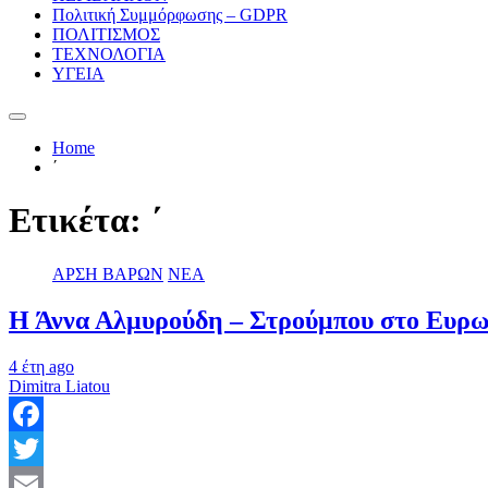
Πολιτική Συμμόρφωσης – GDPR
ΠΟΛΙΤΙΣΜΟΣ
ΤΕΧΝΟΛΟΓΙΑ
ΥΓΕΙΑ
Home
΄
Ετικέτα:
΄
ΑΡΣΗ ΒΑΡΩΝ
ΝΕΑ
Η Άννα Αλμυρούδη – Στρούμπου στο Ευρω
4 έτη ago
Dimitra Liatou
Facebook
Twitter